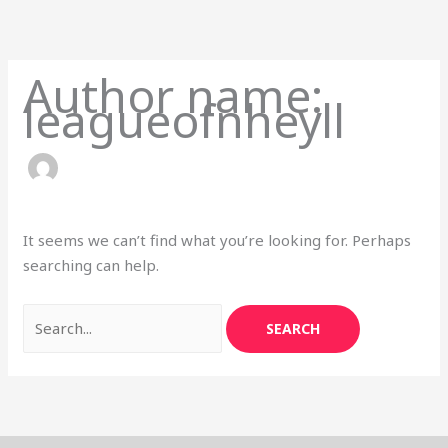
Skip
Search
to
for:
content
Author name:
leagueofnheyll
It seems we can’t find what you’re looking for. Perhaps
searching can help.