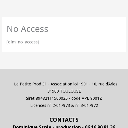
Skip
to
content
No Access
[dlm_no_access]
La Petite Prod 31 - Association loi 1901 - 10, rue d’Arles
31500 TOULOUSE
Siret 89482111500025 - code APE 9001Z
Licences n° 2-017973 & n° 3-017972
CONTACTS
Dominique Strée - production - 06 16 90 81 36